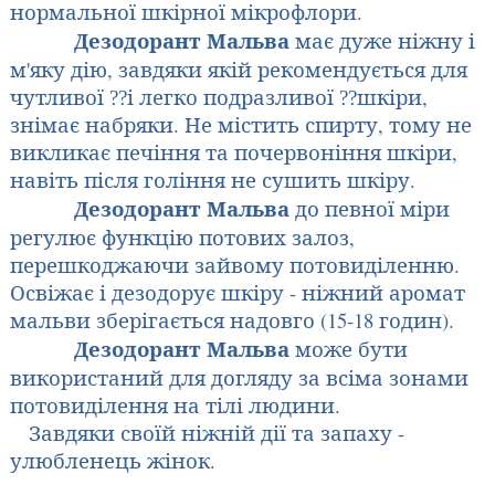
нормальної шкірної мікрофлори.
Дезодорант Мальва
має дуже ніжну і
м'яку дію, завдяки якій рекомендується для
чутливої
і легко подразливої
шкіри,
??
??
знімає набряки. Не містить спирту, тому не
викликає печіння та почервоніння шкіри,
навіть після гоління не сушить шкіру.
Дезодорант Мальва
до певної міри
регулює функцію потових залоз,
перешкоджаючи зайвому потовиділенню.
Освіжає і дезодорує шкіру - ніжний аромат
мальви зберігається надовго (15-18 годин).
Дезодорант Мальва
може бути
використаний для догляду за всіма зонами
потовиділення на тілі людини.
Завдяки своїй ніжній дії та запаху -
улюбленець жінок.