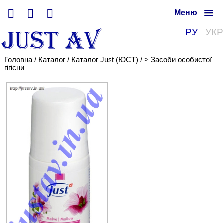
Меню
РУ
УКР
Головна
/
Каталог
/
Каталог Just (ЮСТ)
/
> Засоби особистої
гігієни